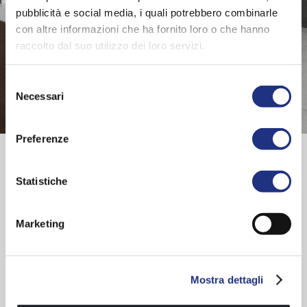
pubblicità e social media, i quali potrebbero combinarle
con altre informazioni che ha fornito loro o che hanno
raccolto dal suo utilizzo dei loro servizi.
Selezione
Necessari
del
consenso
Preferenze
Installation handbook
Part 1
|
Part 2
|
Part 3
|
Part 4
|
Part 5
|
Part 6
|
Part 7
|
Part 8
|
Part 9
|
Part 10
|
Part 11
|
Part 12
|
Part 13
|
Part 14
Statistiche
Product data sheet
Marketing
Towel holder with illuminated shelf
Mostra dettagli
EXPLORE ENTIRE SERIES