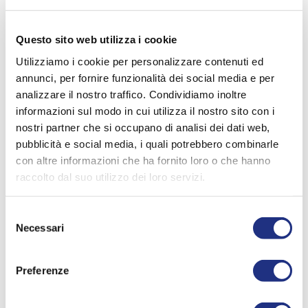
Questo sito web utilizza i cookie
Double Hanging Basket
Handle With Basket
Utilizziamo i cookie per personalizzare contenuti ed
annunci, per fornire funzionalità dei social media e per
analizzare il nostro traffico. Condividiamo inoltre
informazioni sul modo in cui utilizza il nostro sito con i
the perfect complements to all
nostri partner che si occupano di analisi dei dati web,
our bathrooms.
pubblicità e social media, i quali potrebbero combinarle
con altre informazioni che ha fornito loro o che hanno
raccolto dal suo utilizzo dei loro servizi.
Selezione
Necessari
del
consenso
Preferenze