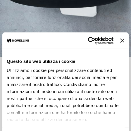
Questo sito web utilizza i cookie
Product data sheet
Utilizziamo i cookie per personalizzare contenuti ed
annunci, per fornire funzionalità dei social media e per
analizzare il nostro traffico. Condividiamo inoltre
Max Capacity 100 kg
informazioni sul modo in cui utilizza il nostro sito con i
nostri partner che si occupano di analisi dei dati web,
The Novellini range includes a wide selection of accessories for
pubblicità e social media, i quali potrebbero combinarle
your shower, cabin or bathtub. Stools and shower seats, ceiling
con altre informazioni che ha fornito loro o che hanno
and wall towel holder, squeegee, hangers for glass and wall,
raccolto dal suo utilizzo dei loro servizi.
safety handles and metallic or stainless steel basket with tray.