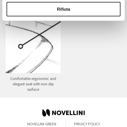
with rotating mechanism.
RAL 7021 or white RAL 9003
Rifiuta
with chromed metal frame
Comfortable ergonomic and
elegant seat with non-slip
surface
NOVELLINI GREEN
PRIVACY POLICY