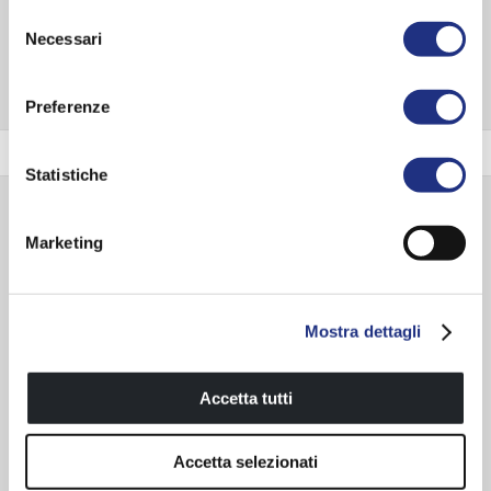
Selezione
EXPLORE ENTIRE SERIES
Necessari
del
consenso
Preferenze
Trim colour
Statistiche
Accessories available
Marketing
Mostra dettagli
Accetta tutti
Accetta selezionati
Solid stainless steel structure
Reclining wall seat wall black