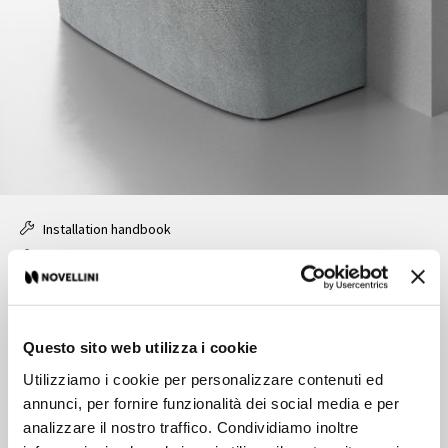
Installation handbook
Product data sheet
Rectangular bathtub
Questo sito web utilizza i cookie
Characteristics
Utilizziamo i cookie per personalizzare contenuti ed
annunci, per fornire funzionalità dei social media e per
Price range:
Plus
analizzare il nostro traffico. Condividiamo inoltre
Liner Colour:
White, Matt white