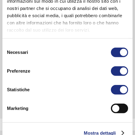
informazioni sul modo in cui utilizza il nostro sito con i
Functions and fittings:
Chromolight, Head rest
nostri partner che si occupano di analisi dei dati web,
Form:
Rectangular
pubblicità e social media, i quali potrebbero combinarle
Style:
Essential
con altre informazioni che ha fornito loro o che hanno
Panel colour:
White , Ash , White wood , Rovere Fiemme ,
raccolto dal suo utilizzo dei loro servizi.
Rovere Miele , Polvere , Tortora , Matt white
Sizes
Selezione
Necessari
del
180x80 cm
consenso
Height:
63 cm
Preferenze
Depth:
320 mm
Statistiche
EXPLORE ENTIRE SERIES
Marketing
Panel colour
Mostra dettagli