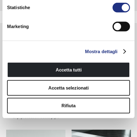
Statistiche
Panel colour
Marketing
Accessories available
Mostra dettagli
Accetta tutti
Accetta selezionati
Rifiuta
Deck-mounted tapware with
Chromed whirlpool jet
drip-protection outlet pipe