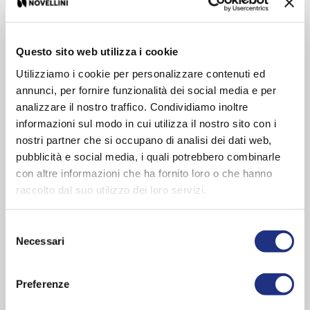
Functions and fittings:
Bluetooth, Chromolight, Disinfection,
Head rest
Form:
Rectangular
Questo sito web utilizza i cookie
Style:
Essential
Utilizziamo i cookie per personalizzare contenuti ed
Panel colour:
Umbra , Sabbia , White , White wood , Rovere
annunci, per fornire funzionalità dei social media e per
Fiemme , Rovere Miele , Polvere , Ash , Tortora , Matt white ,
analizzare il nostro traffico. Condividiamo inoltre
Dolomite
informazioni sul modo in cui utilizza il nostro sito con i
Sizes
nostri partner che si occupano di analisi dei dati web,
pubblicità e social media, i quali potrebbero combinarle
170x70 cm
con altre informazioni che ha fornito loro o che hanno
170x75 cm
raccolto dal suo utilizzo dei loro servizi.
180x80 cm
190x80 cm
Selezione
Depth:
205 - 265 mm
Necessari
del
consenso
EXPLORE ENTIRE SERIES
Preferenze