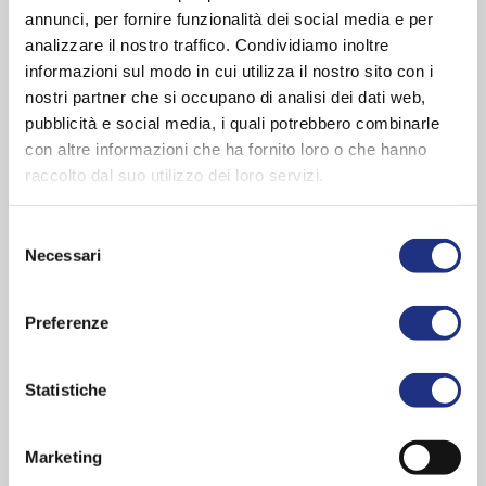
Closure type:
Sliding doors
annunci, per fornire funzionalità dei social media e per
Functions and fittings:
Aroma dispenser, Seat
analizzare il nostro traffico. Condividiamo inoltre
Hydromassage:
Hammam sauna, Fixed Shower Head, Vertical
informazioni sul modo in cui utilizza il nostro sito con i
Form:
Round
nostri partner che si occupano di analisi dei dati web,
Style:
Contemporary
pubblicità e social media, i quali potrebbero combinarle
con altre informazioni che ha fornito loro o che hanno
Colour:
Silver , Black , Corda , White , Total White
raccolto dal suo utilizzo dei loro servizi.
Glass:
Clear
Sizes
Selezione
Necessari
90x90 cm
del
aper:
61 - 71 cm
consenso
Height:
210 - 217 cm
Preferenze
Glass thickness:
6 mm
Glass thickness - fixed panel:
5 mm
Statistiche
EXPLORE ENTIRE SERIES
Marketing