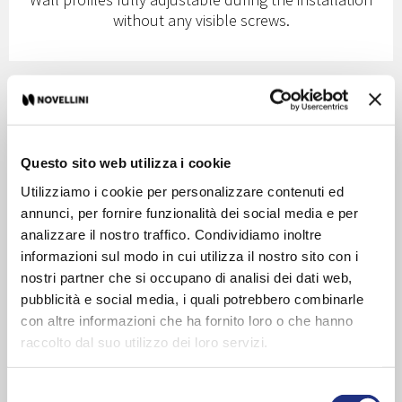
without any visible screws.
Questo sito web utilizza i cookie
Utilizziamo i cookie per personalizzare contenuti ed
annunci, per fornire funzionalità dei social media e per
analizzare il nostro traffico. Condividiamo inoltre
informazioni sul modo in cui utilizza il nostro sito con i
nostri partner che si occupano di analisi dei dati web,
pubblicità e social media, i quali potrebbero combinarle
ESSENTIAL SHAPES
con altre informazioni che ha fornito loro o che hanno
raccolto dal suo utilizzo dei loro servizi.
Thin design metal handle on 8 mm thick glass.
Selezione