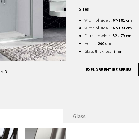
Sizes
Width of side 1:
67-101 cm
Width of side 2:
67-123 cm
Entrance width:
52 - 79 cm
Height:
200 cm
Glass thickness:
8 mm
EXPLORE ENTIRE SERIES
rt 3
Glass