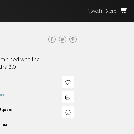
Novellini Store
ombined with the
dra 2.0 F
lus
 Square
Inox