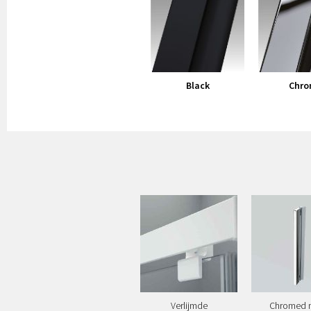
Black
Chro
Verlijmde
Chromed 