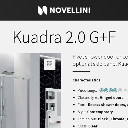
Kuadra 2.0 G+F
Pivot shower door or c
optional side panel Kua
Characteristics
Price range:
P
Closure type:
Hinged doors
Form:
Recess shower doors,
Style:
Contemporary
Trim colour:
Black , Chrome , 
Glass:
Clear