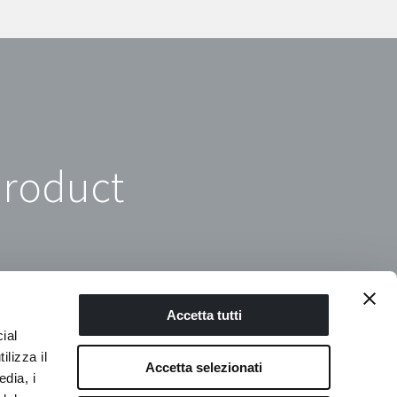
product
Accetta tutti
ial
ilizza il
Accetta selezionati
edia, i