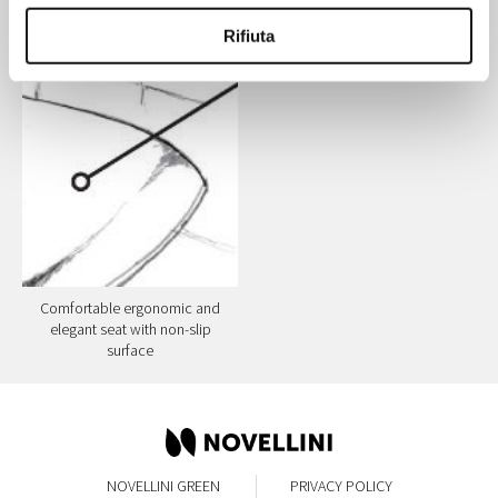
with rotating mechanism.
RAL 7021 or white RAL 9003
Rifiuta
with chromed metal frame
Comfortable ergonomic and
elegant seat with non-slip
surface
NOVELLINI GREEN
PRIVACY POLICY