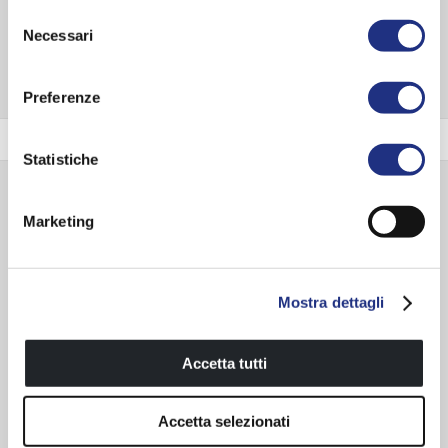
Selezione
EXPLORE ENTIRE SERIES
Necessari
del
consenso
Preferenze
Trim colour
Statistiche
Accessories available
Marketing
Mostra dettagli
Accetta tutti
Accetta selezionati
Solid stainless steel structure
Reclining wall seat wall black