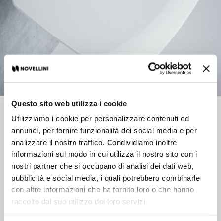
Questo sito web utilizza i cookie
Product data sheet
Utilizziamo i cookie per personalizzare contenuti ed
annunci, per fornire funzionalità dei social media e per
analizzare il nostro traffico. Condividiamo inoltre
Max Capacity 100 kg
informazioni sul modo in cui utilizza il nostro sito con i
nostri partner che si occupano di analisi dei dati web,
The Novellini range includes a wide selection of accessories for
pubblicità e social media, i quali potrebbero combinarle
your shower, cabin or bathtub. Stools and shower seats, ceiling
con altre informazioni che ha fornito loro o che hanno
and wall towel holder, squeegee, hangers for glass and wall,
raccolto dal suo utilizzo dei loro servizi.
safety handles and metallic or stainless steel basket with tray.