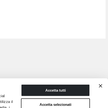
Accetta tutti
ial
ilizza il
Accetta selezionati
edia, i